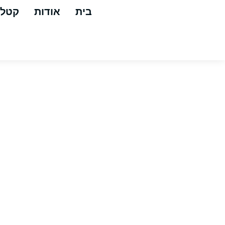
בית
אודות
קטלו
MYTEE גראנד פריקס HP120