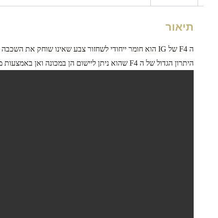
תיאור
ה F4 של IG הוא חומר ייחודי לשחזור צבע שאינו שוחק את השכבה השקופה ואת הצבע.
היתרון הגדול של ה F4 שהוא ניתן ליישום הן במכונה ואן באמצעות מגבת מיקרו-פייבר בצורה ידנית כמו שניתן לראות בסרטון ההדגמה הבא