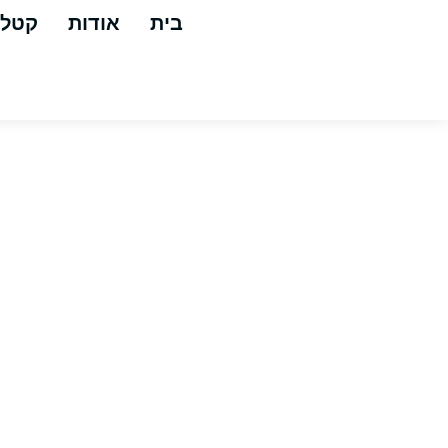
בית
אודות
קטלו
F4 משחזר צבע מבוסס ננו גרפין