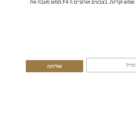
של גרפין המגנה על הרכב מנזקי שמש חדשים, פגיעות חום וסימני שמש וקרינה. בצבעים אורגניים ה F4 ממש מעבה את
שליחה