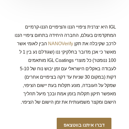
IGL היא יצרנית ציפויי הננו והציפויים הננו-קרמיים
המתקדמים בעולם, החברה היחידה בתחום ציפויי הננו
לרכב שקיבלה את תקן
NANOVerify
הבין לאומי אשר
מאשר כי אכן מדובר בחלקיקי ננו (שגודלם נע בין 1 ל
100 ננומטר) כל מוצרי IGL Coatings מותאמים
לעבודה באקלים הישראלי עם זמן יבוש נוח של 5-10
דקות (במקום 30 שניות עד דקה בציפויים אחרים)
שמקל על העובדה, מונע תקלות בעת יישום הציפוי,
מאפשר תיקון תקלות בזמן אמת ובכך מיעל תהליך
הישום ומקצר משמעותית את זמן הישום של הציפוי.
דברו איתנו בווטצאפ