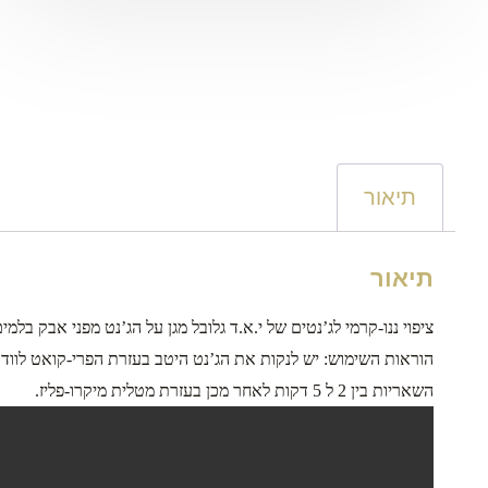
תיאור
תיאור
ציפוי ננו-קרמי לג’נטים של י.א.ד גלובל מגן על הג’נט מפני אבק בלמ
הוראות השימוש: יש לנקות את הג’נט היטב בעזרת הפרי-קואט לוודא 
השאריות בין 2 ל 5 דקות לאחר מכן בעזרת מטלית מיקרו-פליז.