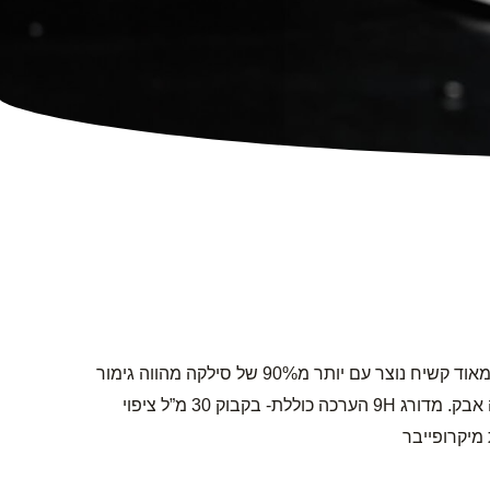
wheel – גלגלים ומתכת ציפוי ננו לגלגלי מגנזיום ומתכת. זהו ציפוי מאוד קשיח נוצר עם יותר מ90% של סילקה מהווה גימור
מולקולרי דמוי זכוכית מספק עמידות לחום גבוה מונע חלודה ודוחה אבק. מדורג 9H הערכה כוללת- בקבוק 30 מ”ל ציפוי