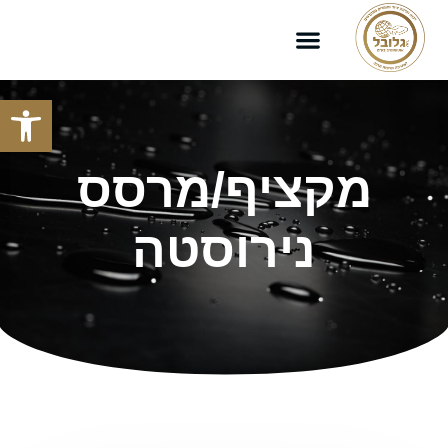
פתח סרגל
מקציף/מרסס
נירוסטה