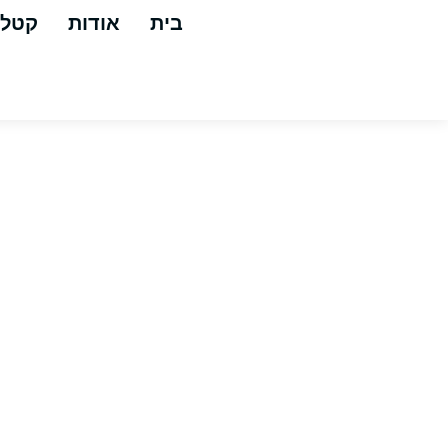
בית
אודות
קטלו
מכונת שטיפ
9 ליטר לדקה 160 באר