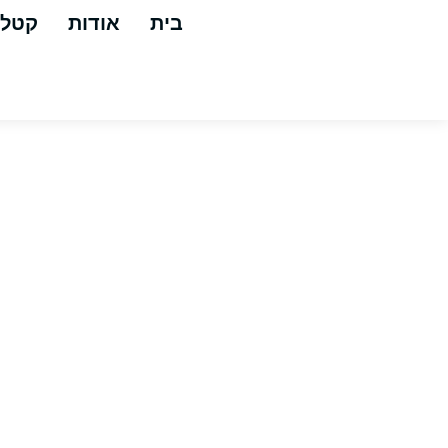
בית
אודות
קטלו
ל/ד 250 באר מנוע בנזין