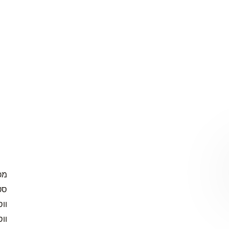
סט
ווס
וו