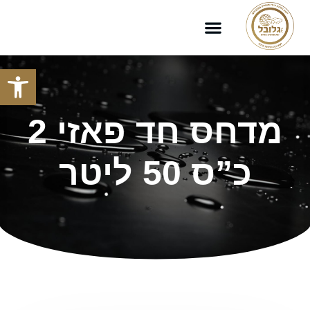
צור קשר
קטלוג מוצרים
פתח סרגל
מדחס חד פאזי 2
כ”ס 50 ליטר