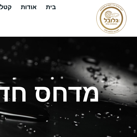
בית
אודות
קטלו
מדחס חד פאזי 200 