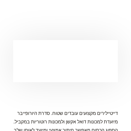
דייטיילירים מקצועים עובדים שטוח. סדרת היורופייבר
מיועדת למכונות דואל אקשן ולמכונות רוטוריות במקביל.
הספוג הכתום מאפשר חיתוך אמצעי ומיועד לאותו שלב