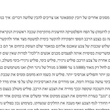
ים אחרים של רובין קומפאונד אנו צריכים להבין שלושה דברים: איך בנוי צבע
דוגמה) על הפח והפלסטיקה החיצונית מתקיימת שכבה ראשונית הנקראת פרי
ה גם בצבע הרכב הסופי ותפקידה להקשר כימית למשטח מצד אחד ולהקשר כי
 שלוש שכבות של צבע שאכנס אליהם במאמר שלם העוסק בתחום אך הם ב
ומשריטות בסיסיות אותה לפעמים מכנים אנשים ה”לכה” למרות שאין שום קש
ם אחרת על צבע הרכב: פוליש גרגירי, פוליש כימי, פוליש גרגירי-כימי משולב
פוליש גרגירי כשמו כן הוא, פוליש הכולל בתוכו גרגירים קטנים הדומים לחול
קטן יותר והפוליש אגרסיבי יותר. פוליש זה כשמו הוא מחמם וממיס את שכ
י עושה עבודה דומה, אנו מודדים את האגרסיביות שלנו על פי אותו מדד ל
השכבה שקופה ובכך מחייה את הצבע ואת הרכב. פוליש משולב בעצם מכיל גם
“גונב” בעזרת החימום את הצבע ממקום אחד ומשלים אותו במקום אחר וזה ביח
סף החודר לגוף הצבע ואף מעבה את החלקים שנשחקו, בשימוש נכון בפוליש 