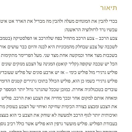
תיאור
בכדי להבין את המונחים מעלה ולהבין מה מבדיל את הארד אט איט מסוג
עכשיו נרד לרזולוציה הראשנה:
צבע הרכב – צבע הרכב מתחיל בפח שלהרכב או הפלסטיקה (בטמבון ל
לשכבה של צבע שבחלק מהמכוניות היא לבנה והיום כבר עושים אות
בשכבות מצד אחד וכמקשה אחת מצד שני. מעל הפריימר מתקימות
הכל יש שכבה שקופה (קליר קואט) המגינה על הצבע מנזקים שונים 
פוליש גרגירי מול פוליש כימי – אז יש ארבע סוגים של פוליש שעובדי
עובדים בטכנולוגיה אחרת. כמובן שככל שהגרגר גדול יותר המספר 
ומאחה אותם למקום אחר ובכך מחייה את הצבע ואת הרכב. פוליש כימ
את הצבע ומבצע בצורה הכימית שחיקה ואיחוי של הצבע בעומק מתחת 
ואיכותית יותר לגוף הרכב ולמעשה לא שוחק את הצבע כי הוא בעצם 
בעבודת הפוליש. פוליש מועשר גרפין הוא פוליש אשר כולל רכיב נו