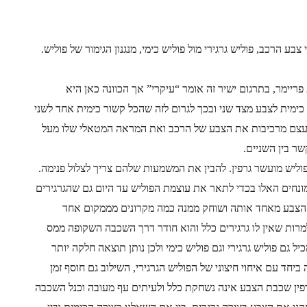
 הרכב, פוליש גרגירי מול פוליש כימי, מנגנון הגימור של פוליש.
ימר, בתרגום ישיר זה אומר “עיקרי” אך הכוונה כאן היא
מית לצבע מצד שני ובכך לגרום לזה שהכל קשור כימית אחד לשני
עצם מרכיבות את הצבע של הרכב ואת המראה המטאלי שלו מעל
ר בין השניים.
, פוליש מועשר גרפין. להבין את המשמעות שלהם צריך לצלול פנימה.
 דק מאוד (1/1000 עד 1/3000 מגודל של גרגר חול) ואנו משתמשים במונחים האלו בכדי לתאר את עוצמת הפוליש עד היום גם שהגרגירים
בת הצבע מאחד אותה ושוחק ממנה כמה מקרונים מממקום אחד
מרות שאין לו גרגירים כלל והוא חודר דרך השכבה השקופה ממס
 פוליש גרגירי וגם פוליש כימי ולכן נותן תוצאה חלקה יותר
ד עם איחוי חיצוני של הפוליש הגרגירי, השילוב גם חוסף זמן
גרפין שכבת הצבע אינה נשחקת כלל ולעיתים עף מעובה וכנל השכבה