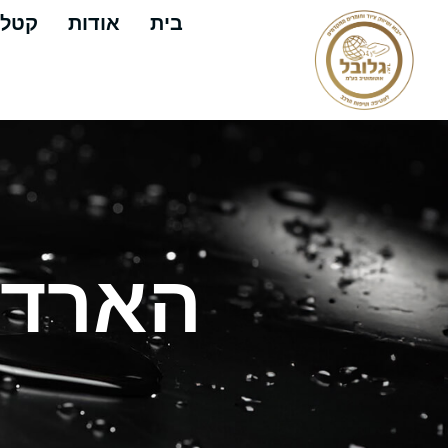
בית
אודות
קטלו
הארד אט א