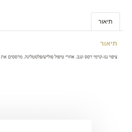
תיאור
תיאור
ציפוי ננו-קרמי רסס ונגב. אחרי טיפול פוליש/פלסטלינה. מרססים את האיזור עם דיפנדר, ממתינים כ 0