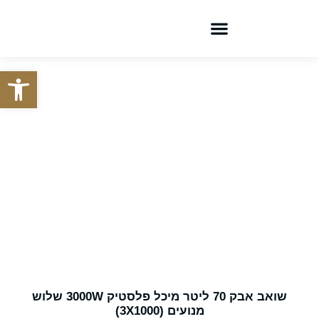
צור קשר
קטלוג מוצרים
פתח סרגל
שואבי אבק לרכב
שואב אבק 70 ליטר מיכל פלסטיק 3000W שלוש
מנועים (3X1000)