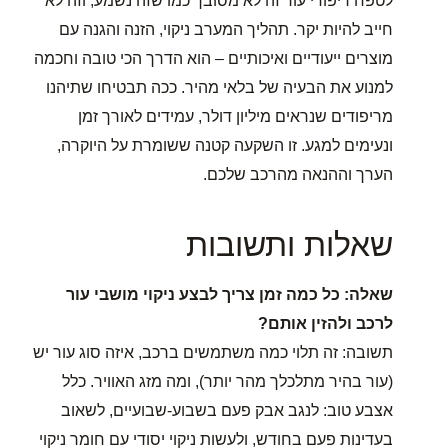
לטפח ריפודי עור זה לא מסובך כמו שזה נשמע, וזה לא
חייב להיות יקר. תהליך המערב ניקוי, הזנה והגנה עם
מוצרים ייעודיים ואיכותיים – הוא הדרך הכי טובה וחכמה
למנוע את הבעיה של בלאי מהיר. ככה תבטיחו שתיהנו
מריפודים שנראים מיליון דולר, עמידים לאורך זמן
ונעימים למגע. זו השקעה קטנה ששומרת על היוקרה,
הערך וההנאה מהרכב שלכם.
שאלות ותשובות
שאלה: כל כמה זמן צריך לבצע ניקוי מושבי עור
לרכב ולהזין אותם?
תשובה: זה תלוי כמה משתמשים ברכב, איזה סוג עור יש
(עור בהיר מתלכלך מהר יותר), ומה מזג האוויר. כלל
אצבע טוב: לנגב אבק פעם בשבוע-שבועיים, לשאוב
בעדינות פעם בחודש, ולעשות ניקוי יסודי עם חומר ניקוי