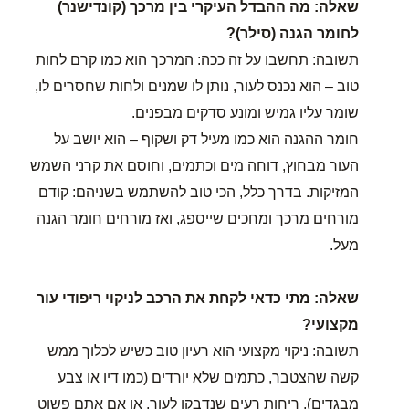
שאלה: מה ההבדל העיקרי בין מרכך (קונדישנר)
לחומר הגנה (סילר)?
תשובה: תחשבו על זה ככה: המרכך הוא כמו קרם לחות
טוב – הוא נכנס לעור, נותן לו שמנים ולחות שחסרים לו,
שומר עליו גמיש ומונע סדקים מבפנים.
חומר ההגנה הוא כמו מעיל דק ושקוף – הוא יושב על
העור מבחוץ, דוחה מים וכתמים, וחוסם את קרני השמש
המזיקות. בדרך כלל, הכי טוב להשתמש בשניהם: קודם
מורחים מרכך ומחכים שייספג, ואז מורחים חומר הגנה
מעל.
שאלה: מתי כדאי לקחת את הרכב לניקוי ריפודי עור
מקצועי?
תשובה: ניקוי מקצועי הוא רעיון טוב כשיש לכלוך ממש
קשה שהצטבר, כתמים שלא יורדים (כמו דיו או צבע
מבגדים), ריחות רעים שנדבקו לעור, או אם אתם פשוט