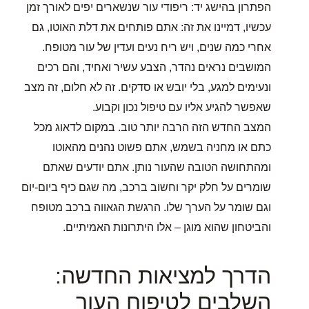
הפתרון בהישג יד: ריפודי עור שנשארים יפים לאורך זמן
עכשיו, דמיינו את זה: אתם פותחים את דלת האוטו, גם
אחרי כמה שנים, ויש ריח נעים ועדין של עור מטופח.
המושבים נראים נהדר, הצבע עשיר ואחיד, והם רכים
ונעימים למגע, בלי יובש או סדקים. זה לא חלום, זה מצב
שאפשר להגיע אליו עם טיפול נכון וקבוע.
המצב החדש הזה הרבה יותר טוב. במקום לדאוג מכל
כתם או מחניה בשמש, אתם פשוט נהנים מהאוטו
ומהתחושה הטובה שהעור נותן. אתם יודעים שאתם
שומרים על חלק יקר וחשוב ברכב, מה שגם כיף ביום-יום
וגם שומר על הערך שלו. הרגשת הגאווה ברכב מטופח
והביטחון שהוא מוגן – אלו היתרונות האמיתיים.
הדרך למציאות החדשה:
השלבים לטיפוח העור