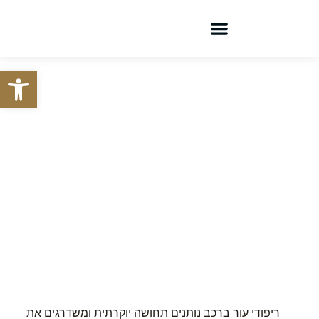
צור קשר
קטלוג מוצרים
פתח סרגל
איך לנקות ריפוד
עור לרכב
ריפודי עור ברכב נותנים תחושה יוקרתית ומשדרגים את